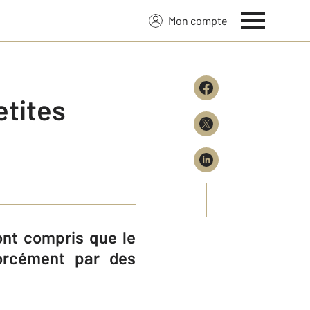
Mon compte
etites
ont compris que le
orcément par des