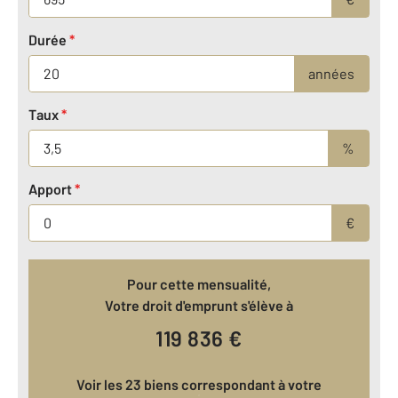
Durée
*
années
Taux
*
%
Apport
*
€
Pour cette mensualité,
Votre droit d'emprunt s'élève à
119 836
€
Voir les 23 biens correspondant à votre