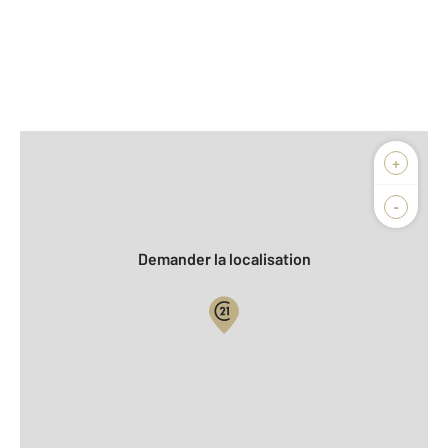
Afficher sur la carte :
+
Agence
-
Demander la localisation
Vue globale
2
Surface totale : 46 m
2
Surface habitable : 46 m
Type d'appartement : F2
er
Étage : 1