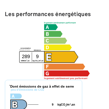
Les performances énergétiques
logement extrêmement performant
consommation
(énergie primaire)
émissions
289
9
2
2
kg CO
/m
.an
kWh/m
.an
2
logement extrêmement peu performant
Dont émissions de gaz à effet de serre
*
peu d'émissions de CO2
9
kgCO
/m
.an
2
2