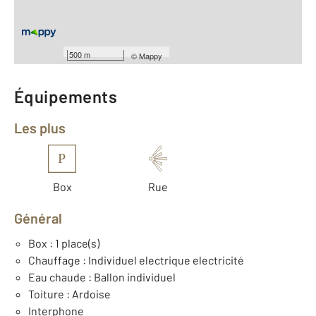
Nombre de pièces : 2
[Voir le détail]
Type de construction : beton
Année construction : 1980
500 m
©
Mappy
Équipements
Les plus
P
Box
Rue
Général
Box : 1 place(s)
Chauffage : Individuel electrique electricité
Eau chaude : Ballon individuel
Toiture : Ardoise
Interphone